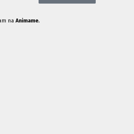
iam na
Animame
.